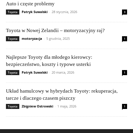
Auto i częste problemy
Patryk Suwalski
-
28 stycznia, 2026
Toyota
3
Toyota w Nowej Zelandii – motoryzacyjny raj?
motoryzacja
-
5 grudnia, 2025
Toyota
1
Najlepsze Toyoty dla młodego kierowcy:
bezpieczeństwo, koszty i typowe usterki
Patryk Suwalski
-
20 marca, 2026
Toyota
1
Układ hamulcowy w hybrydach Toyoty: rekuperacja,
tarcze i dlaczego czasem piszczy
Zbigniew Ostrowski
-
1 maja, 2026
Toyota
1