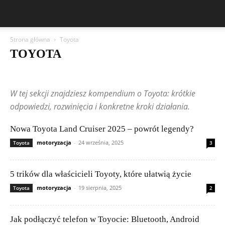
Strona główna
Toyota
TOYOTA
Aston Martin
Bentley
BMW
BYD
Cadillac
Changan
Chevrolet
Citroën
Dacia
Ferrari
Fiat
Ford
Geely
W tej sekcji znajdziesz kompendium o Toyota: krótkie
Honda
Hyundai
Jeep
Kia
Lamborghini
Lexus
Maserati
Mazda
Mercedes-Benz
Mitsubishi
Nissan
Peugeot
odpowiedzi, rozwinięcia i konkretne kroki działania.
Porsche
Publikacje Czytelników
Renault
Rolls-Royce
Skoda
Subaru
Suzuki
Tesla
Toyota
Volkswagen (VW)
Volvo
Nowa Toyota Land Cruiser 2025 – powrót legendy?
motoryzacja
-
24 września, 2025
Toyota
3
5 trików dla właścicieli Toyoty, które ułatwią życie
motoryzacja
-
19 sierpnia, 2025
Toyota
2
Jak podłączyć telefon w Toyocie: Bluetooth, Android