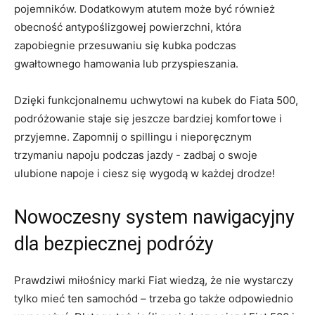
pojemników. Dodatkowym atutem może ‍być również
obecność⁣ antypoślizgowej powierzchni, ⁣która‍
zapobiegnie ⁢przesuwaniu się ⁤kubka ⁤podczas‌
gwałtownego hamowania lub ⁣przyspieszania.
Dzięki ‍funkcjonalnemu‍ uchwytowi na kubek do‍ Fiata 500,
podróżowanie staje się jeszcze⁢ bardziej⁤ komfortowe i​
przyjemne.‌ Zapomnij o spillingu i​ nieporęcznym
trzymaniu napoju podczas jazdy -‍ zadbaj o swoje
ulubione ⁢napoje i ciesz się wygodą w każdej drodze!
Nowoczesny system nawigacyjny
dla ⁢bezpiecznej podróży
Prawdziwi miłośnicy marki⁢ Fiat wiedzą, że nie wystarczy
tylko mieć ten⁤ samochód – trzeba go także odpowiednio​