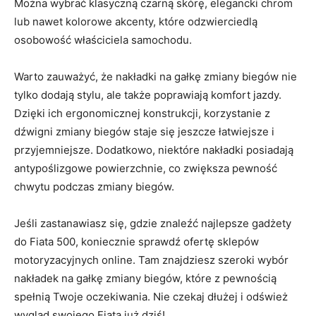
‍Można wybrać klasyczną czarną skórę,‍ elegancki chrom
lub⁢ nawet kolorowe ‍akcenty, które odzwierciedlą
osobowość⁢ właściciela samochodu.
Warto ⁣zauważyć, że nakładki⁢ na‍ gałkę zmiany biegów nie ​
tylko ⁢dodają stylu, ⁢ale także​ poprawiają komfort ‍jazdy.
Dzięki⁤ ich ergonomicznej ⁢konstrukcji, korzystanie‌ z
⁣dźwigni ‍zmiany biegów staje‌ się jeszcze ​łatwiejsze⁢ i
przyjemniejsze. ⁢Dodatkowo, niektóre nakładki⁤ posiadają
antypoślizgowe ⁤powierzchnie, co zwiększa pewność
chwytu podczas ‌zmiany biegów.
Jeśli zastanawiasz się, ⁢gdzie znaleźć najlepsze gadżety⁢
do Fiata 500, koniecznie sprawdź ‍ofertę sklepów
motoryzacyjnych online. ‌Tam ⁤znajdziesz szeroki wybór
nakładek na gałkę ⁤zmiany biegów, które z pewnością⁢
spełnią Twoje oczekiwania. Nie czekaj​ dłużej i odśwież
⁢wygląd swojego Fiata już dziś!