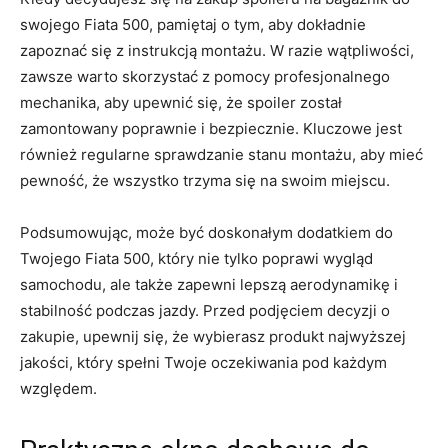
swojego Fiata ⁤500, ‍pamiętaj o ‌tym, aby dokładnie‌
zapoznać​ się z instrukcją montażu. W razie wątpliwości,⁣
zawsze ‌warto ​skorzystać​ z pomocy profesjonalnego⁣
mechanika, ⁤aby upewnić się, ⁤że spoiler został
zamontowany poprawnie i ⁢bezpiecznie. Kluczowe jest
również regularne sprawdzanie stanu montażu, aby ⁢mieć
pewność, ‍że wszystko trzyma się na swoim miejscu.
Podsumowując, może‌ być‌ doskonałym‌ dodatkiem⁢ do
Twojego Fiata 500, który nie tylko poprawi wygląd​
samochodu, ​ale także ​zapewni lepszą aerodynamikę ‍i
stabilność‍ podczas jazdy. ‌Przed podjęciem decyzji o
⁤zakupie, upewnij się, że wybierasz produkt‌ najwyższej ​
jakości, który spełni Twoje oczekiwania pod każdym
względem.