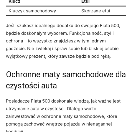
Klucz
Etui
Kluczyk samochodowy
Skórzane etui
‌Jeśli szukasz​ idealnego⁣ dodatku do swojego ⁢Fiata 500,
będzie ⁢doskonałym wyborem.‍ Funkcjonalność, styl i
ochrona – to wszystko‌ znajdziesz w tym ⁤jednym
gadżecie. Nie zwlekaj i ⁤spraw sobie lub bliskiej osobie
wyjątkowy prezent, który zawsze będzie‌ pod ręką.
Ochronne maty‌ samochodowe⁢ dla
czystości auta
Posiadacze ​Fiata 500 doskonale wiedzą, jak ważne⁣ jest
utrzymanie auta‍ w czystości. Dlatego warto⁢
zainwestować w ochronne maty ⁤samochodowe, które
pomogą zachować wnętrze pojazdu ‌w nienagannej
⁤kondycji.