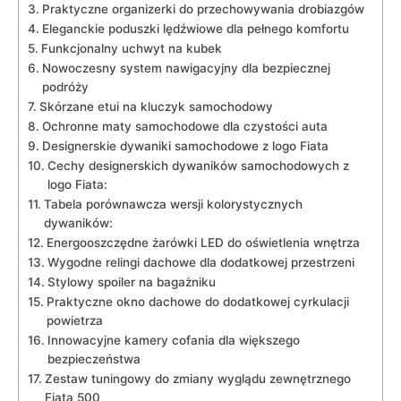
Praktyczne ⁣organizerki do ⁣przechowywania drobiazgów
Eleganckie poduszki⁣ lędźwiowe ⁢dla pełnego komfortu
Funkcjonalny uchwyt na kubek
Nowoczesny system nawigacyjny dla ⁢bezpiecznej
podróży
Skórzane⁤ etui na kluczyk samochodowy
Ochronne maty‌ samochodowe⁢ dla czystości auta
Designerskie dywaniki samochodowe z logo Fiata
Cechy designerskich ‌dywaników samochodowych ⁣z
logo Fiata:
Tabela porównawcza ⁢wersji kolorystycznych⁢
dywaników:
Energooszczędne żarówki ⁢LED do oświetlenia wnętrza
Wygodne relingi ​dachowe dla dodatkowej przestrzeni
Stylowy spoiler na bagażniku
Praktyczne okno dachowe ⁢do​ dodatkowej​ cyrkulacji
‍powietrza
Innowacyjne kamery ⁤cofania dla większego
bezpieczeństwa
Zestaw tuningowy⁢ do zmiany wyglądu⁤ zewnętrznego
Fiata‍ 500