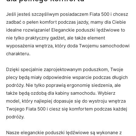
Jeśli jesteś ​szczęśliwym posiadaczem Fiata 500 i chcesz
zadbać ‌o pełen ⁣komfort podczas jazdy, mamy dla Ciebie
idealne ⁣rozwiązanie! Eleganckie poduszki lędźwiowe to‌
nie ⁢tylko ⁢praktyczny gadżet, ale ​także element⁣
wyposażenia wnętrza,⁤ który doda Twojemu ⁤samochodowi
​charakteru.
Dzięki ⁢specjalnie zaprojektowanym poduszkom, Twoje⁢
plecy⁣ będą miały odpowiednie ‍wsparcie ‍podczas długich⁣
podróży. Nie tylko poprawią ergonomię siedzenia, ale
także będą ozdobą dla kabiny samochodu. Wybierz
model, ‌który najlepiej dopasuje​ się do ⁢wystroju wnętrza
Twojego ‍Fiata⁤ 500 i ciesz się komfortem podczas ‌każdej
podróży.
Nasze eleganckie ‌poduszki lędźwiowe są wykonane z