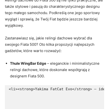
Relingi dachowe do Fiata 500 są ⁢nie tylko praktyczne,⁣ ale⁤
także stylowe i pasują ​do charakterystycznego designu
tego małego samochodu.⁤ Podkreślą one jego sportowy
wygląd i sprawią,⁢ że Twój ⁤Fiat będzie jeszcze bardziej
wyjątkowy.
Zastanawiasz się, ⁢jakie relingi dachowe wybrać ​dla
swojego Fiata 500? Oto kilka propozycji⁤ najlepszych
⁣gadżetów, które ⁢warto ‍rozważyć:
Thule WingBar Edge
– eleganckie i⁢ minimalistyczne
relingi dachowe,‍ które doskonale współgrają⁢ z
designem ⁢Fiata 500.
<li><strong>Yakima FatCat Evo</strong> – idea