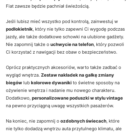
Fiat zawsze będzie pachniał świeżością.
Jeśli lubisz mieć wszystko pod kontrolą, zainwestuj w
podłokietnik
, który nie‍ tylko zapewni Ci wygodę ‍podczas
jazdy, ale ⁤także dodatkowe schowki na ulubione gadżety.
‍Nie ‍zapomnij także o
uchwycie na⁤ telefon
, który pozwoli
Ci‌ korzystać z nawigacji bez obaw o bezpieczeństwo.
Oprócz‍ praktycznych akcesoriów, warto także ‌zadbać o
⁢wygląd wnętrza.
Zestaw nakładek na gałkę ​zmiany⁣
biegów
lub⁤
kolorowe dywaniki
to⁢ świetne sposoby⁢ na
ożywienie wnętrza ‌i nadanie ⁢mu nowego ​charakteru.
Dodatkowo,
personalizowane poduszki w⁢ stylu vintage
na pewno przyciągną⁢ uwagę wszystkich pasażerów.
Na ⁤koniec,⁢ nie ⁣zapomnij o
ozdobnych‌ świecach
, które⁣
nie tylko dodadzą wnętrzu⁢ auta ⁣przytulnego‌ klimatu, ale