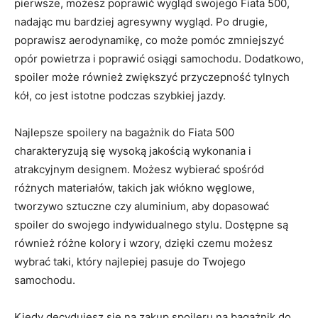
pierwsze, możesz poprawić wygląd swojego ‌Fiata 500,
nadając mu ⁢bardziej agresywny wygląd. Po drugie,
poprawisz​ aerodynamikę, ‍co może ‌pomóc ⁤zmniejszyć
opór powietrza i poprawić osiągi samochodu. Dodatkowo,
spoiler może również zwiększyć ⁤przyczepność tylnych
kół,⁢ co jest istotne‌ podczas szybkiej ‌jazdy.
Najlepsze spoilery na bagażnik do Fiata 500
charakteryzują się ‍wysoką jakością wykonania i
atrakcyjnym ‌designem. Możesz⁣ wybierać spośród
różnych materiałów, takich jak włókno węglowe,
tworzywo​ sztuczne czy ‌aluminium, aby dopasować
spoiler⁣ do swojego indywidualnego stylu. Dostępne są
również różne kolory⁣ i wzory, dzięki ​czemu możesz
wybrać taki, który najlepiej ‌pasuje​ do ⁢Twojego⁤
samochodu.
Kiedy⁢ decydujesz się na zakup ‍spoileru na bagażnik do‍