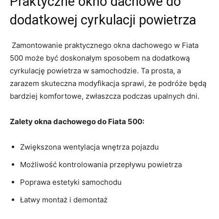
Praktyczne okno dachowe ⁢do​
dodatkowej​ cyrkulacji ‍powietrza
‍​ Zamontowanie praktycznego okna dachowego⁣ w⁤ Fiata
500⁤ może ⁣być doskonałym sposobem na dodatkową
⁣cyrkulację powietrza w ⁢samochodzie. ⁤Ta⁤ prosta, a
‌zarazem‌ skuteczna ​modyfikacja sprawi, ‌że podróże będą
⁣bardziej komfortowe, ‌zwłaszcza ⁢podczas upalnych dni.
Zalety okna dachowego‍ do Fiata 500:
Zwiększona ​wentylacja wnętrza‍ pojazdu
Możliwość‌ kontrolowania⁢ przepływu powietrza
Poprawa ⁣estetyki samochodu
Łatwy ⁣montaż i demontaż