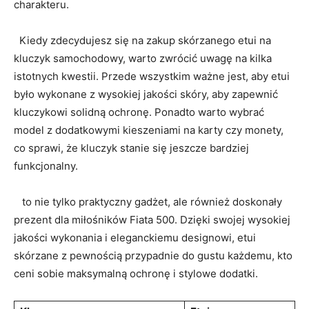
charakteru.
​ ‌ Kiedy‌ zdecydujesz się ​na zakup skórzanego etui na‌
kluczyk samochodowy, warto⁣ zwrócić uwagę na kilka
istotnych ​kwestii. Przede⁣ wszystkim ważne jest, aby‌ etui
było wykonane ⁣z wysokiej jakości skóry, aby zapewnić
kluczykowi⁤ solidną ⁢ochronę. Ponadto warto wybrać
model z dodatkowymi kieszeniami ⁢na karty czy​ monety,
⁢co sprawi, że kluczyk stanie się jeszcze bardziej
funkcjonalny.
⁣ ​ ⁤ to nie ⁤tylko ‍praktyczny gadżet, ale ⁤również doskonały
prezent⁢ dla miłośników Fiata 500. Dzięki⁣ swojej wysokiej
jakości wykonania i eleganckiemu designowi, etui
⁢skórzane‍ z pewnością przypadnie ‍do ‌gustu każdemu, ​kto
ceni​ sobie maksymalną ochronę i ​stylowe dodatki.