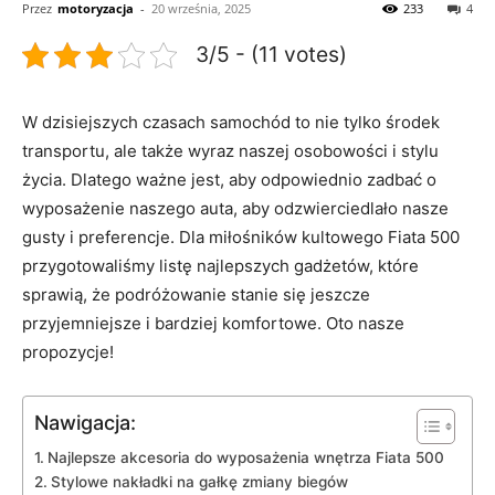
Przez
motoryzacja
-
20 września, 2025
233
4
3/5 - (11 votes)
W dzisiejszych czasach samochód to nie​ tylko środek
transportu, ⁢ale także wyraz naszej osobowości i stylu
życia. Dlatego​ ważne jest,​ aby odpowiednio zadbać⁢ o
⁣wyposażenie naszego⁤ auta, aby odzwierciedlało nasze⁣
gusty i⁣ preferencje. ⁣Dla miłośników kultowego Fiata⁣ 500
przygotowaliśmy listę ⁢najlepszych gadżetów, które
sprawią,⁣ że podróżowanie stanie​ się jeszcze
przyjemniejsze i bardziej komfortowe. Oto⁢ nasze
propozycje!
Nawigacja:
Najlepsze⁤ akcesoria do wyposażenia wnętrza‍ Fiata 500
Stylowe nakładki na gałkę‌ zmiany biegów