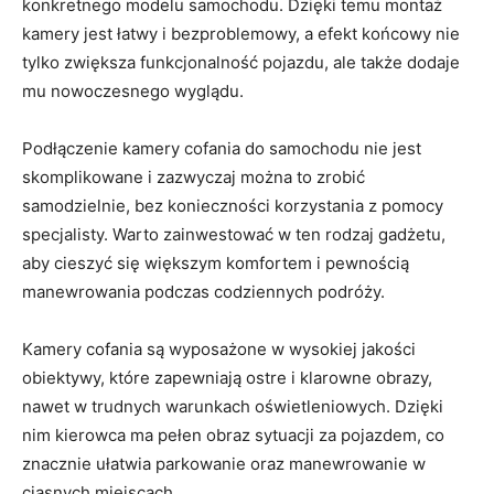
konkretnego modelu samochodu. ‌Dzięki temu montaż⁢
kamery jest łatwy i ​bezproblemowy,⁣ a efekt końcowy nie
tylko zwiększa funkcjonalność ⁢pojazdu, ale​ także dodaje
mu nowoczesnego wyglądu.
Podłączenie kamery cofania⁢ do⁤ samochodu nie jest‌
skomplikowane i zazwyczaj można⁤ to‍ zrobić⁣
samodzielnie, bez‍ konieczności korzystania z pomocy
specjalisty. Warto zainwestować ⁢w ⁤ten⁤ rodzaj⁣ gadżetu,
⁤aby cieszyć⁣ się‍ większym⁣ komfortem i pewnością
⁤manewrowania podczas codziennych podróży.
Kamery cofania są wyposażone⁣ w wysokiej jakości
obiektywy, ⁤które ⁤zapewniają ostre i klarowne ⁣obrazy,
nawet w ‌trudnych‍ warunkach oświetleniowych. Dzięki
nim kierowca ma pełen ⁢obraz sytuacji za pojazdem, co
znacznie ułatwia parkowanie oraz​ manewrowanie w⁣
ciasnych miejscach.