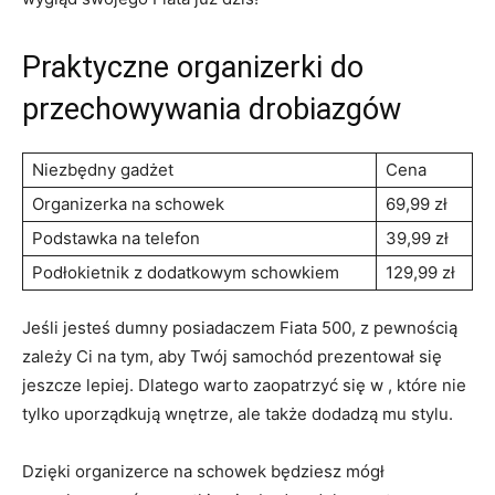
Praktyczne ⁣organizerki do
⁣przechowywania drobiazgów
Niezbędny ‌gadżet
Cena
Organizerka na⁢ schowek
69,99 zł
Podstawka⁢ na⁢ telefon
39,99 zł
Podłokietnik z dodatkowym schowkiem
129,99⁤ zł
Jeśli ⁢jesteś dumny posiadaczem Fiata 500, z ⁢pewnością
zależy Ci ‍na tym, aby Twój samochód prezentował się
jeszcze⁣ lepiej. Dlatego warto ⁢zaopatrzyć ​się ​w , które ‌nie
tylko uporządkują⁢ wnętrze, ale​ także ⁤dodadzą mu ​stylu.
Dzięki organizerce na schowek będziesz mógł