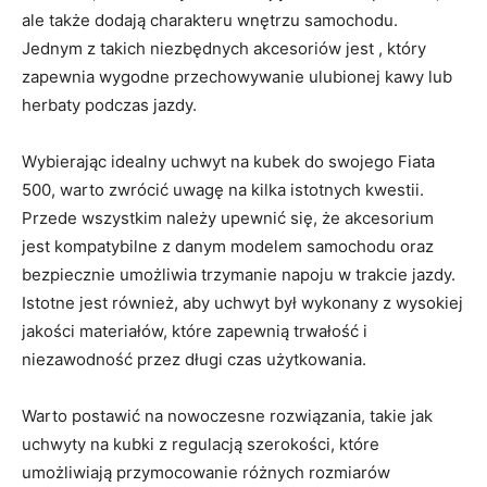
‍ale także ⁤dodają charakteru⁢ wnętrzu samochodu.
‍Jednym z takich niezbędnych⁣ akcesoriów ⁣jest , który‍
zapewnia ⁤wygodne przechowywanie‍ ulubionej kawy lub
herbaty podczas‌ jazdy.
Wybierając idealny uchwyt na kubek do swojego Fiata‌
500, warto zwrócić ‌uwagę na kilka⁢ istotnych kwestii.
Przede⁢ wszystkim należy upewnić się, że‍ akcesorium
⁢jest kompatybilne z ⁤danym modelem⁣ samochodu ⁣oraz
bezpiecznie umożliwia‌ trzymanie napoju w trakcie ⁣jazdy.
Istotne jest również, aby uchwyt był wykonany z wysokiej
jakości materiałów,⁤ które zapewnią trwałość i
niezawodność przez długi ‌czas użytkowania.
Warto postawić‌ na nowoczesne rozwiązania, takie jak
⁣uchwyty‌ na kubki ⁢z‌ regulacją szerokości, które
⁤umożliwiają przymocowanie różnych rozmiarów