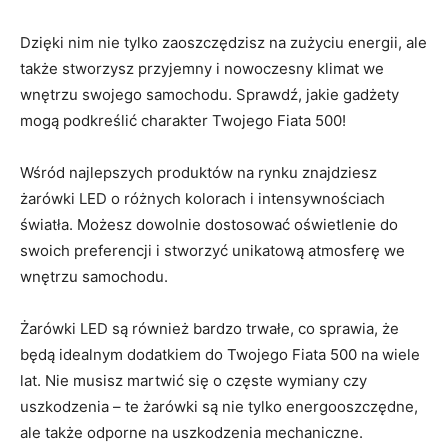
Dzięki nim ⁤nie⁢ tylko⁤ zaoszczędzisz⁣ na zużyciu energii,‌ ale
także⁤ stworzysz przyjemny i nowoczesny klimat we
wnętrzu swojego samochodu.⁣ Sprawdź, jakie gadżety
‌mogą podkreślić charakter Twojego Fiata 500!
Wśród najlepszych⁣ produktów na‌ rynku⁤ znajdziesz
żarówki LED o różnych kolorach i ‍intensywnościach
światła.‌ Możesz ⁤dowolnie dostosować oświetlenie ⁤do
swoich preferencji i stworzyć unikatową atmosferę we
wnętrzu samochodu.
Żarówki ​LED są również bardzo trwałe,⁢ co sprawia, że
będą idealnym dodatkiem do ‍Twojego Fiata⁤ 500 na⁢ wiele
lat. Nie musisz martwić się‍ o częste wymiany‍ czy
uszkodzenia – te żarówki‌ są nie tylko energooszczędne,
ale także odporne na uszkodzenia mechaniczne.