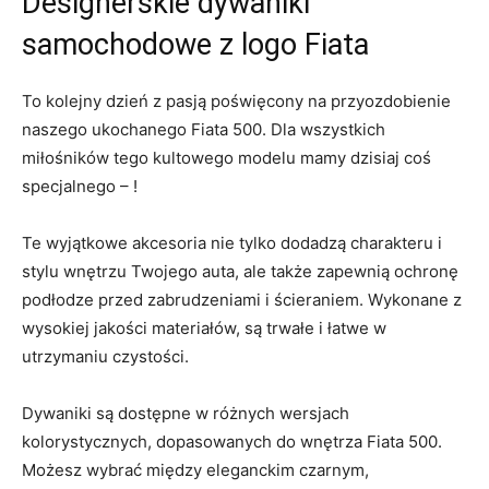
Designerskie dywaniki
samochodowe z logo Fiata
To kolejny‌ dzień z ‌pasją poświęcony na przyozdobienie
naszego ukochanego​ Fiata 500. Dla wszystkich
miłośników tego​ kultowego modelu‌ mamy dzisiaj ⁤coś
specjalnego – ‍!
Te wyjątkowe akcesoria ‌nie⁤ tylko dodadzą ⁣charakteru⁢ i
stylu wnętrzu ‍Twojego auta, ale‍ także zapewnią ochronę
⁢podłodze⁣ przed ‍zabrudzeniami i‌ ścieraniem. Wykonane z⁣
wysokiej jakości materiałów, są trwałe i⁣ łatwe ⁢w
utrzymaniu czystości.
Dywaniki są ⁤dostępne ⁢w⁣ różnych‌ wersjach
‌kolorystycznych, dopasowanych do wnętrza Fiata‍ 500.
‍Możesz wybrać ⁢między eleganckim czarnym,