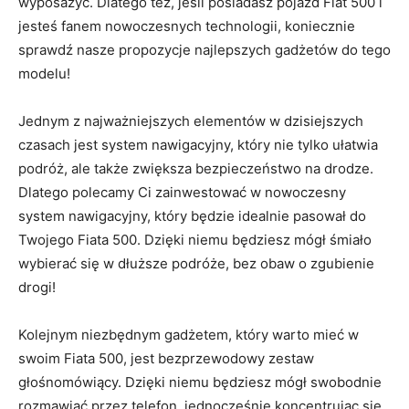
wyposażyć. Dlatego też, jeśli posiadasz pojazd Fiat‍ 500 i
jesteś fanem nowoczesnych ⁢technologii, koniecznie
sprawdź nasze⁤ propozycje ‌najlepszych gadżetów‌ do tego
modelu!
Jednym ⁢z​ najważniejszych elementów w ‍dzisiejszych
czasach jest‌ system⁣ nawigacyjny, który nie⁤ tylko ułatwia
podróż, ⁤ale ‌także zwiększa bezpieczeństwo na drodze. ​
Dlatego polecamy Ci zainwestować⁢ w nowoczesny
system nawigacyjny, ​który będzie idealnie pasował do
Twojego Fiata ‌500. Dzięki niemu będziesz mógł śmiało
wybierać się w ⁤dłuższe ⁣podróże, bez obaw o⁤ zgubienie
drogi!
Kolejnym niezbędnym ​gadżetem, który warto‌ mieć w
swoim Fiata⁢ 500, jest bezprzewodowy zestaw
głośnomówiący. ​Dzięki⁢ niemu będziesz mógł​ swobodnie
rozmawiać‍ przez telefon, jednocześnie ‍koncentrując ⁣się