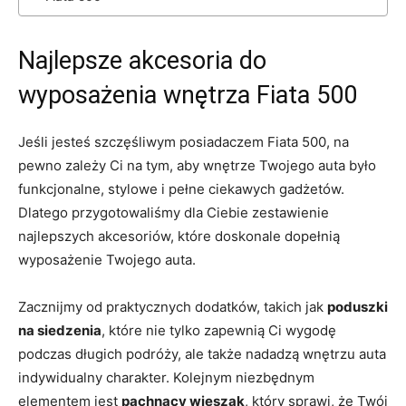
Najlepsze⁤ akcesoria do
wyposażenia wnętrza‍ Fiata 500
Jeśli jesteś szczęśliwym‌ posiadaczem Fiata 500, ⁤na
pewno zależy⁤ Ci na tym, ⁣aby wnętrze⁤ Twojego auta ⁣było
funkcjonalne,⁤ stylowe i pełne ciekawych⁣ gadżetów.
Dlatego przygotowaliśmy ⁤dla Ciebie zestawienie
najlepszych akcesoriów, które doskonale dopełnią
wyposażenie Twojego auta.
Zacznijmy ‌od praktycznych⁤ dodatków, ​takich jak
poduszki
na siedzenia
, ⁢które nie tylko zapewnią⁣ Ci ‌wygodę
podczas długich podróży, ale także nadadzą ⁤wnętrzu auta
indywidualny ⁣charakter. Kolejnym niezbędnym
elementem jest
pachnący wieszak
, który ⁤sprawi, że Twój