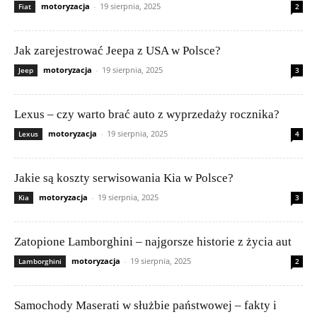
motoryzacja
-
19 sierpnia, 2025
Fiat
2
Jak zarejestrować Jeepa z USA w Polsce?
motoryzacja
-
19 sierpnia, 2025
Jeep
3
Lexus – czy warto brać auto z wyprzedaży rocznika?
motoryzacja
-
19 sierpnia, 2025
Lexus
4
Jakie są koszty serwisowania Kia w Polsce?
motoryzacja
-
19 sierpnia, 2025
Kia
3
Zatopione Lamborghini – najgorsze historie z życia aut
motoryzacja
-
19 sierpnia, 2025
Lamborghini
2
Samochody Maserati w służbie państwowej – fakty i