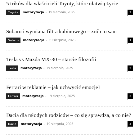
5 trików dla właścicieli Toyoty, które ułatwią życie
motoryzacja
-
19 sierpnia, 2025
Toyota
2
Subaru i wymiana filtra kabinowego – zrób to sam
motoryzacja
-
19 sierpnia, 2025
Subaru
1
Tesla vs Mazda MX-30 – starcie filozofii
motoryzacja
-
19 sierpnia, 2025
Tesla
2
Ferrari w reklamie – jak uchwycić emocje?
motoryzacja
-
19 sierpnia, 2025
Ferrari
3
Dacia dla młodych rodziców – co się sprawdza, a co nie?
motoryzacja
-
19 sierpnia, 2025
Dacia
4