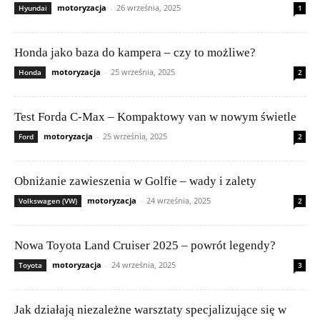
motoryzacja
-
26 września, 2025
Hyundai
1
Honda jako baza do kampera – czy to możliwe?
motoryzacja
-
25 września, 2025
Honda
2
Test Forda C-Max – Kompaktowy van w nowym świetle
motoryzacja
-
25 września, 2025
Ford
2
Obniżanie zawieszenia w Golfie – wady i zalety
motoryzacja
-
24 września, 2025
Volkswagen (VW)
2
Nowa Toyota Land Cruiser 2025 – powrót legendy?
motoryzacja
-
24 września, 2025
Toyota
3
Jak działają niezależne warsztaty specjalizujące się w