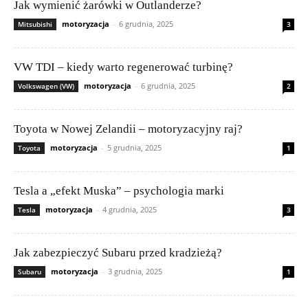
Jak wymienić żarówki w Outlanderze?
motoryzacja
-
6 grudnia, 2025
Mitsubishi
3
VW TDI – kiedy warto regenerować turbinę?
motoryzacja
-
6 grudnia, 2025
Volkswagen (VW)
2
Toyota w Nowej Zelandii – motoryzacyjny raj?
motoryzacja
-
5 grudnia, 2025
Toyota
1
Tesla a „efekt Muska” – psychologia marki
motoryzacja
-
4 grudnia, 2025
Tesla
3
Jak zabezpieczyć Subaru przed kradzieżą?
motoryzacja
-
3 grudnia, 2025
Subaru
1