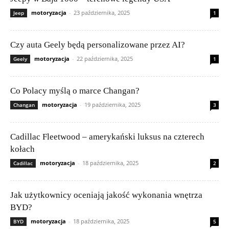
motoryzacja
-
23 października, 2025
Jeep
1
Czy auta Geely będą personalizowane przez AI?
motoryzacja
-
22 października, 2025
Geely
1
Co Polacy myślą o marce Changan?
motoryzacja
-
19 października, 2025
Changan
3
Cadillac Fleetwood – amerykański luksus na czterech
kołach
motoryzacja
-
18 października, 2025
Cadillac
2
Jak użytkownicy oceniają jakość wykonania wnętrza
BYD?
motoryzacja
-
18 października, 2025
BYD
5