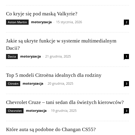
Co kryje się pod maską Valkyrie?
motoryzacja
-
15 stycznia, 2026
Aston Martin
2
Jakie są ukryte funkcje w systemie multimedialnym
Dacii?
motoryzacja
-
21 grudnia, 2025
Dacia
1
Top 5 modeli Citroëna idealnych dla rodziny
motoryzacja
-
20 grudnia, 2025
Citroën
3
Chevrolet Cruze – tani sedan dla świeżych kierowców?
motoryzacja
-
19 grudnia, 2025
Chevrolet
3
Które auta są podobne do Changan CS55?