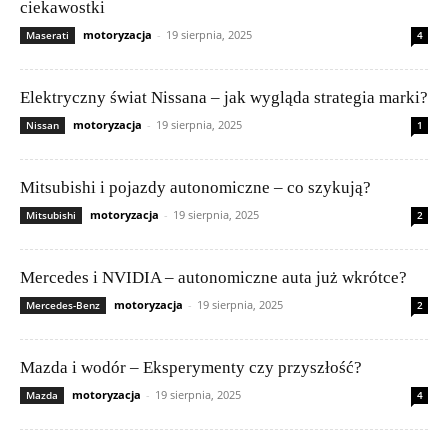
ciekawostki
motoryzacja
-
19 sierpnia, 2025
Maserati
4
Elektryczny świat Nissana – jak wygląda strategia marki?
motoryzacja
-
19 sierpnia, 2025
Nissan
1
Mitsubishi i pojazdy autonomiczne – co szykują?
motoryzacja
-
19 sierpnia, 2025
Mitsubishi
2
Mercedes i NVIDIA – autonomiczne auta już wkrótce?
motoryzacja
-
19 sierpnia, 2025
Mercedes-Benz
2
Mazda i wodór – Eksperymenty czy przyszłość?
motoryzacja
-
19 sierpnia, 2025
Mazda
4