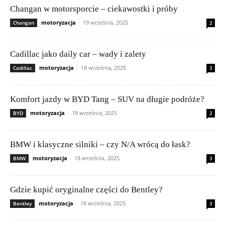
Changan w motorsporcie – ciekawostki i próby
motoryzacja
-
19 września, 2025
Changan
2
Cadillac jako daily car – wady i zalety
motoryzacja
-
18 września, 2025
Cadillac
3
Komfort jazdy w BYD Tang – SUV na długie podróże?
motoryzacja
-
18 września, 2025
BYD
2
BMW i klasyczne silniki – czy N/A wrócą do łask?
motoryzacja
-
18 września, 2025
BMW
3
Gdzie kupić oryginalne części do Bentley?
motoryzacja
-
18 września, 2025
Bentley
3