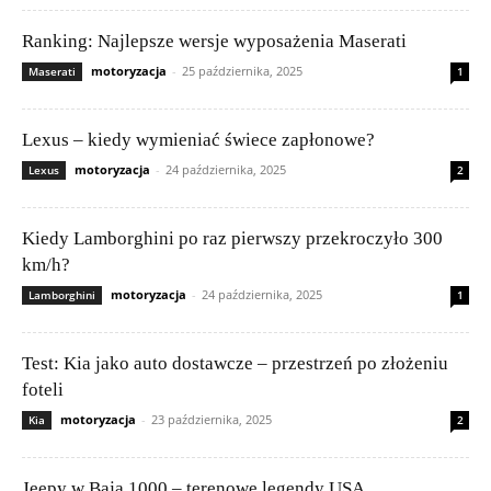
Ranking: Najlepsze wersje wyposażenia Maserati
motoryzacja
-
25 października, 2025
Maserati
1
Lexus – kiedy wymieniać świece zapłonowe?
motoryzacja
-
24 października, 2025
Lexus
2
Kiedy Lamborghini po raz pierwszy przekroczyło 300
km/h?
motoryzacja
-
24 października, 2025
Lamborghini
1
Test: Kia jako auto dostawcze – przestrzeń po złożeniu
foteli
motoryzacja
-
23 października, 2025
Kia
2
Jeepy w Baja 1000 – terenowe legendy USA