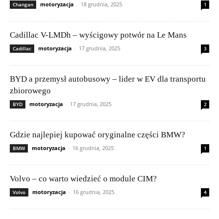
motoryzacja
-
18 grudnia, 2025
Changan
1
Cadillac V-LMDh – wyścigowy potwór na Le Mans
motoryzacja
-
17 grudnia, 2025
Cadillac
3
BYD a przemysł autobusowy – lider w EV dla transportu
zbiorowego
motoryzacja
-
17 grudnia, 2025
BYD
2
Gdzie najlepiej kupować oryginalne części BMW?
motoryzacja
-
16 grudnia, 2025
BMW
1
Volvo – co warto wiedzieć o module CIM?
motoryzacja
-
16 grudnia, 2025
Volvo
4