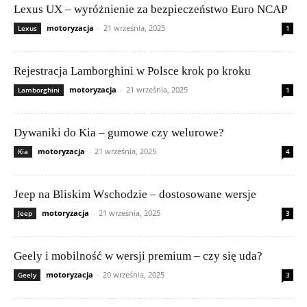
Lexus UX – wyróżnienie za bezpieczeństwo Euro NCAP
motoryzacja
-
21 września, 2025
Lexus
1
Rejestracja Lamborghini w Polsce krok po kroku
motoryzacja
-
21 września, 2025
Lamborghini
1
Dywaniki do Kia – gumowe czy welurowe?
motoryzacja
-
21 września, 2025
Kia
4
Jeep na Bliskim Wschodzie – dostosowane wersje
motoryzacja
-
21 września, 2025
Jeep
3
Geely i mobilność w wersji premium – czy się uda?
motoryzacja
-
20 września, 2025
Geely
3