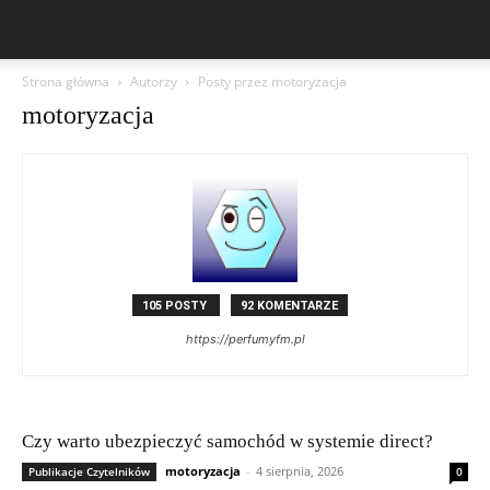
Strona główna
Autorzy
Posty przez motoryzacja
motoryzacja
105 POSTY
92 KOMENTARZE
https://perfumyfm.pl
Czy warto ubezpieczyć samochód w systemie direct?
motoryzacja
-
4 sierpnia, 2026
Publikacje Czytelników
0