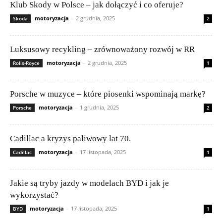
Klub Skody w Polsce – jak dołączyć i co oferuje?
motoryzacja
-
2 grudnia, 2025
Skoda
2
Luksusowy recykling – zrównoważony rozwój w RR
motoryzacja
-
2 grudnia, 2025
Rolls-Royce
1
Porsche w muzyce – które piosenki wspominają markę?
motoryzacja
-
1 grudnia, 2025
Porsche
2
Cadillac a kryzys paliwowy lat 70.
motoryzacja
-
17 listopada, 2025
Cadillac
1
Jakie są tryby jazdy w modelach BYD i jak je
wykorzystać?
motoryzacja
-
17 listopada, 2025
BYD
1