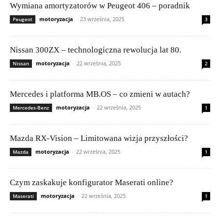
Wymiana amortyzatorów w Peugeot 406 – poradnik
motoryzacja
-
23 września, 2025
Peugeot
3
Nissan 300ZX – technologiczna rewolucja lat 80.
motoryzacja
-
22 września, 2025
Nissan
2
Mercedes i platforma MB.OS – co zmieni w autach?
motoryzacja
-
22 września, 2025
Mercedes-Benz
1
Mazda RX-Vision – Limitowana wizja przyszłości?
motoryzacja
-
22 września, 2025
Mazda
1
Czym zaskakuje konfigurator Maserati online?
motoryzacja
-
22 września, 2025
Maserati
1