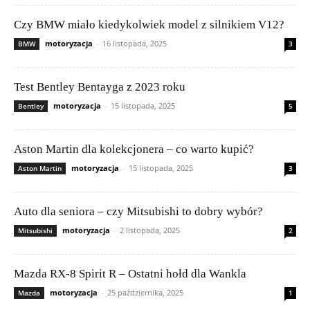
Czy BMW miało kiedykolwiek model z silnikiem V12?
motoryzacja
-
16 listopada, 2025
BMW
3
Test Bentley Bentayga z 2023 roku
motoryzacja
-
15 listopada, 2025
Bentley
5
Aston Martin dla kolekcjonera – co warto kupić?
motoryzacja
-
15 listopada, 2025
Aston Martin
3
Auto dla seniora – czy Mitsubishi to dobry wybór?
motoryzacja
-
2 listopada, 2025
Mitsubishi
2
Mazda RX-8 Spirit R – Ostatni hołd dla Wankla
motoryzacja
-
25 października, 2025
Mazda
1