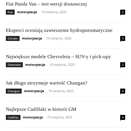
Fiat Panda Van – test wersji dostawczej
motoryzacja
-
19 sierpnia, 2025
Fiat
2
Eksperci oceniają zawieszenie hydropneumatyczne
motoryzacja
-
19 sierpnia, 2025
Citroën
3
Największe modele Chevroleta – SUV-y i pick-upy
motoryzacja
-
19 sierpnia, 2025
Chevrolet
2
Jak długo utrzymuje wartość Changan?
motoryzacja
-
19 sierpnia, 2025
Changan
4
Najlepsze Cadillaki w historii GM
motoryzacja
-
19 sierpnia, 2025
Cadillac
4