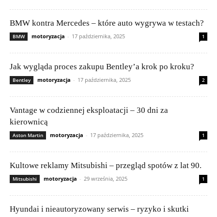
BMW kontra Mercedes – które auto wygrywa w testach?
motoryzacja
-
17 października, 2025
BMW
1
Jak wygląda proces zakupu Bentley’a krok po kroku?
motoryzacja
-
17 października, 2025
Bentley
2
Vantage w codziennej eksploatacji – 30 dni za
kierownicą
motoryzacja
-
17 października, 2025
Aston Martin
1
Kultowe reklamy Mitsubishi – przegląd spotów z lat 90.
motoryzacja
-
29 września, 2025
Mitsubishi
1
Hyundai i nieautoryzowany serwis – ryzyko i skutki