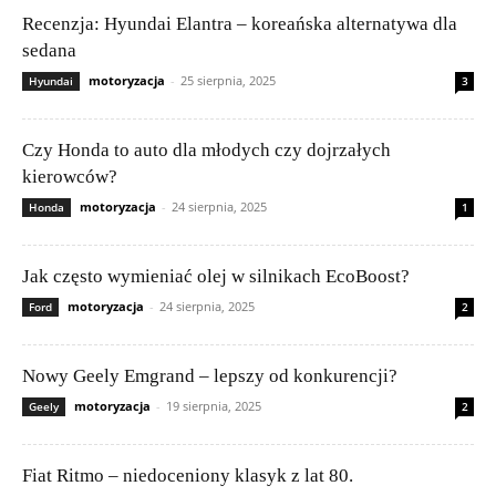
Recenzja: Hyundai Elantra – koreańska alternatywa dla
sedana
motoryzacja
-
25 sierpnia, 2025
Hyundai
3
Czy Honda to auto dla młodych czy dojrzałych
kierowców?
motoryzacja
-
24 sierpnia, 2025
Honda
1
Jak często wymieniać olej w silnikach EcoBoost?
motoryzacja
-
24 sierpnia, 2025
Ford
2
Nowy Geely Emgrand – lepszy od konkurencji?
motoryzacja
-
19 sierpnia, 2025
Geely
2
Fiat Ritmo – niedoceniony klasyk z lat 80.