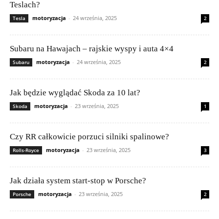
Teslach?
motoryzacja
-
24 września, 2025
Tesla
2
Subaru na Hawajach – rajskie wyspy i auta 4×4
motoryzacja
-
24 września, 2025
Subaru
2
Jak będzie wyglądać Skoda za 10 lat?
motoryzacja
-
23 września, 2025
Skoda
1
Czy RR całkowicie porzuci silniki spalinowe?
motoryzacja
-
23 września, 2025
Rolls-Royce
3
Jak działa system start-stop w Porsche?
motoryzacja
-
23 września, 2025
Porsche
2