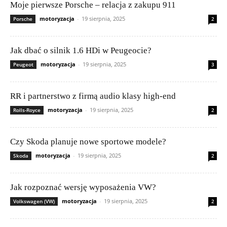
Moje pierwsze Porsche – relacja z zakupu 911
motoryzacja
-
19 sierpnia, 2025
Porsche
2
Jak dbać o silnik 1.6 HDi w Peugeocie?
motoryzacja
-
19 sierpnia, 2025
Peugeot
3
RR i partnerstwo z firmą audio klasy high-end
motoryzacja
-
19 sierpnia, 2025
Rolls-Royce
2
Czy Skoda planuje nowe sportowe modele?
motoryzacja
-
19 sierpnia, 2025
Skoda
2
Jak rozpoznać wersję wyposażenia VW?
motoryzacja
-
19 sierpnia, 2025
Volkswagen (VW)
2