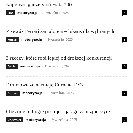
Najlepsze gadżety do Fiata 500
motoryzacja
-
20 września, 2025
Fiat
4
Przewóz Ferrari samolotem – luksus dla wybranych
motoryzacja
-
19 września, 2025
Ferrari
5
3 rzeczy, które robi lepiej od droższej konkurencji
motoryzacja
-
19 września, 2025
Dacia
6
Forumowicze oceniają Citroëna DS3
motoryzacja
-
19 września, 2025
Citroën
2
Chevrolet i długie postoje – jak go zabezpieczyć?
motoryzacja
-
19 września, 2025
Chevrolet
2