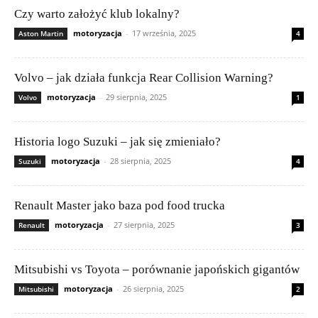
Czy warto założyć klub lokalny?
motoryzacja
-
17 września, 2025
Aston Martin
4
Volvo – jak działa funkcja Rear Collision Warning?
motoryzacja
-
29 sierpnia, 2025
Volvo
1
Historia logo Suzuki – jak się zmieniało?
motoryzacja
-
28 sierpnia, 2025
Suzuki
4
Renault Master jako baza pod food trucka
motoryzacja
-
27 sierpnia, 2025
Renault
3
Mitsubishi vs Toyota – porównanie japońskich gigantów
motoryzacja
-
26 sierpnia, 2025
Mitsubishi
2