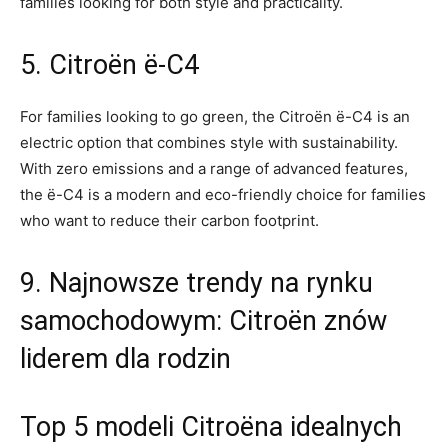
families looking for both style and ⁢practicality.
5. Citroën ë-C4
For families looking to go green, the Citroën ë-C4 is an
electric option that combines style with sustainability.
⁣With zero emissions and a range of advanced features,
the ë-C4 ‌is a modern and eco-friendly choice for families
who want to reduce their carbon footprint.
9. Najnowsze ‌trendy ⁤na rynku
samochodowym: Citroën znów
liderem dla rodzin
Top ‍5 ⁣modeli Citroëna idealnych‍