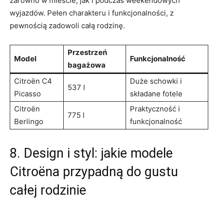
zarówno w mieście, jak i podczas⁤ weekendowych
⁣wyjazdów.⁣ Pełen charakteru i funkcjonalności,​ z‍
pewnością zadowoli całą ⁢rodzinę.
Przestrzeń
Model
Funkcjonalność
bagażowa
Citroën ⁣C4
Duże schowki i
537⁢ l
Picasso
składane fotele
Citroën
Praktyczność ​i
775 l
‌Berlingo
funkcjonalność
8. Design i styl: jakie modele ​
Citroëna przypadną do gustu
całej rodzinie