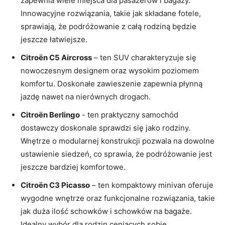
zapewnia wiele miejsca dla pasażerów i bagaży.
Innowacyjne rozwiązania, takie jak składane fotele,
sprawiają, że ⁤podróżowanie z całą rodziną będzie
jeszcze łatwiejsze.
Citroën C5 Aircross
– ten SUV charakteryzuje się
nowoczesnym designem oraz wysokim poziomem
komfortu. Doskonałe zawieszenie zapewnia płynną
jazdę nawet na ​nierównych drogach.
Citroën ⁤Berlingo
‍- ten praktyczny samochód⁣
dostawczy doskonale sprawdzi się jako rodziny.
Wnętrze o modularnej‍ konstrukcji pozwala na dowolne
ustawienie siedzeń, co ⁢sprawia, że podróżowanie jest
jeszcze bardziej ⁢komfortowe.
Citroën C3 Picasso
– ten kompaktowy minivan oferuje
wygodne wnętrze oraz funkcjonalne rozwiązania, takie
jak duża ilość schowków i schowków na​ bagaże.
Idealny wybór dla ​rodzin ceniących sobie