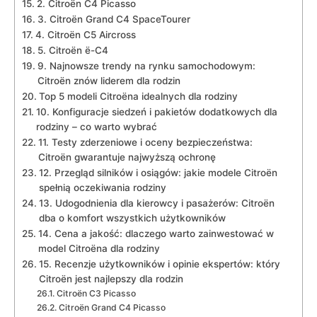
2. Citroën C4 Picasso
3. Citroën Grand C4 SpaceTourer
4. Citroën C5 Aircross
5. Citroën ë-C4
9. Najnowsze ‌trendy ⁤na rynku samochodowym:
Citroën znów liderem dla rodzin
Top ‍5 ⁣modeli Citroëna idealnych‍ dla rodziny
10. Konfiguracje siedzeń i pakietów dodatkowych dla
rodziny – ⁣co warto⁤ wybrać
11. Testy zderzeniowe i ​oceny bezpieczeństwa:
Citroën gwarantuje najwyższą ochronę
12. Przegląd silników i⁢ osiągów: jakie modele Citroën
spełnią oczekiwania rodziny
13. Udogodnienia dla kierowcy i pasażerów: Citroën
dba o komfort wszystkich użytkowników
14. Cena a jakość: dlaczego warto zainwestować ⁣w
model Citroëna dla rodziny
15. Recenzje użytkowników i opinie ekspertów: który
Citroën jest najlepszy dla rodzin
Citroën C3 Picasso
Citroën Grand C4 Picasso