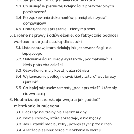
Jak podejść do odgracania krok po kroku
Co usunąć w pierwszej kolejności z poszczególnych
pomieszczeń
Porządkowanie dokumentów, pamiątek i „życia”
domowników
Profesjonalne sprzątanie – kiedy ma sens
Drobne naprawy i odświeżenie: co faktycznie podnosi
wartość, a co jest sztuką dla sztuki
Lista napraw, które działają jak „czerwone flagi” dla
kupującego
Malowanie ścian: kiedy wystarczy „podmalować”, a
kiedy potrzeba całości
Oświetlenie: mały koszt, duża różnica
Wykończenie podłóg i drzwi: kiedy „stare” wystarczy
ujarzmić
Co lepiej odpuścić: remonty „pod sprzedaż”, które się
nie zwracają
Neutralizacja i aranżacja wnętrz: jak „oddać”
mieszkanie kupującemu
Dlaczego neutralny nie znaczy nudny
Paleta kolorów, która sprzedaje, a nie męczy
Jak ustawić meble, żeby „powiększyć” przestrzeń
Aranżacja salonu: serce mieszkania w wersji