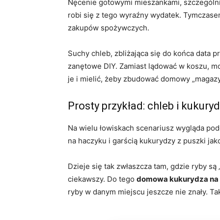
Nęcenie gotowymi mieszankami, szczególnie 
robi się z tego wyraźny wydatek. Tymczas
zakupów spożywczych.
Suchy chleb, zbliżająca się do końca data 
zanętowe DIY. Zamiast lądować w koszu, m
je i mielić, żeby zbudować domowy „magaz
Prosty przykład: chleb i kukur
Na wielu łowiskach scenariusz wygląda podob
na haczyku i garścią kukurydzy z puszki jak
Dzieje się tak zwłaszcza tam, gdzie ryby s
ciekawszy. Do tego
domowa kukurydza na 
ryby w danym miejscu jeszcze nie znały. Ta