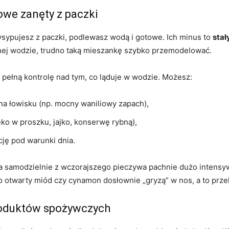
we zanęty z paczki
sypujesz z paczki, podlewasz wodą i gotowe. Ich minus to
stał
nej wodzie, trudno taką mieszankę szybko przemodelować.
pełną kontrolę nad tym, co ląduje w wodzie. Możesz:
ę na łowisku (np. mocny waniliowy zapach),
o w proszku, jajko, konserwę rybną),
cję pod warunki dnia.
na samodzielnie z wczorajszego pieczywa pachnie dużo intensywn
otwarty miód czy cynamon dosłownie „gryzą” w nos, a to przek
roduktów spożywczych