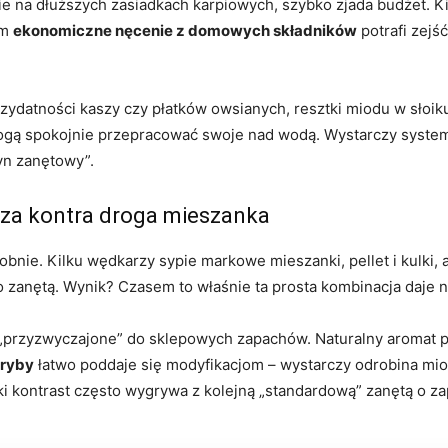
na dłuższych zasiadkach karpiowych, szybko zjada budżet. Kilka
em
ekonomiczne nęcenie z domowych składników
potrafi zejś
przydatności kaszy czy płatków owsianych, resztki miodu w słoi
ogą spokojnie przepracować swoje nad wodą. Wystarczy systema
yn zanętowy”.
ydza kontra droga mieszanka
nie. Kilku wędkarzy sypie markowe mieszanki, pellet i kulki, a
o zanętą. Wynik? Czasem to właśnie ta prosta kombinacja daje n
ą „przyzwyczajone” do sklepowych zapachów. Naturalny aromat p
ryby
łatwo poddaje się modyfikacjom – wystarczy odrobina mio
ki kontrast często wygrywa z kolejną „standardową” zanętą o zap