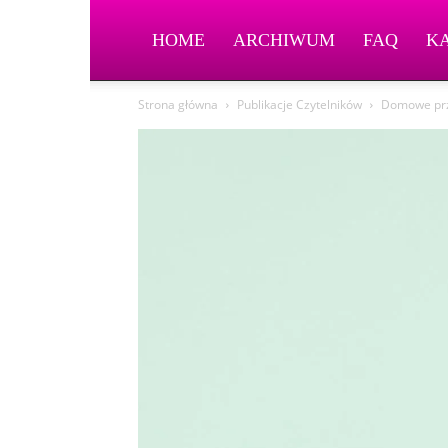
HOME
ARCHIWUM
FAQ
K
Strona główna
Publikacje Czytelników
Domowe przy