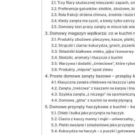
Trzy filary skutecznej mieszanki: zapach, s
Preferencje gatunków: słodkie, zbożowe, bi
Rola frakcji: drobna chmura, średnie i duże 
Kiedy zanęta ma sycić, a kiedy tylko zatrz
Domowy test pracy zanęty w misce lub wi
Domowy magazyn wędkarza: co w kuchni na
Produkty zbożowe: pieczywo, kasze, płatki
Strączki i ziarna: kukurydza, groch, pszeni
Składniki białkowe: mleko, jajka i konserwy
Słodziki, aromaty i tłuszcze z kuchni
Warzywa i dodatki „śmieciowe”, które ryb
Produkty „mięsne” spod zlewu
Proste domowe zanęty bazowe – przepisy k
Klasyczna zanęta chlebowa na leszcza i pło
Zanęta „treściwa” z kaszami na karpia i lina
Szybka zanęta „z niczego” na spontanicz
Domowa „glina” z kuchni na wodę płynącą
Domowe przynęty haczykowe z kuchni – ko
Chleb i bułka jako przynęta na haczyk
Ciasto z kaszy manny i mąki – uniwersalny 
Płatki owsiane i śniadaniowe jako przynęta
Kukurydza na haczyk – z puszki i gotowana