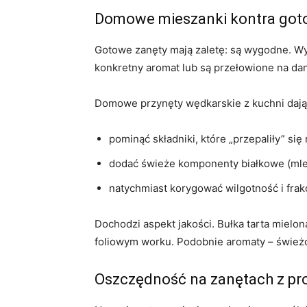
Domowe mieszanki kontra goto
Gotowe zanęty mają zaletę: są wygodne. Wy
konkretny aromat lub są przełowione na da
Domowe przynęty wędkarskie z kuchni dają 
pominąć składniki, które „przepaliły” si
dodać świeże komponenty białkowe (mlek
natychmiast korygować wilgotność i frak
Dochodzi aspekt jakości. Bułka tarta mielo
foliowym worku. Podobnie aromaty – świeżo 
Oszczędność na zanętach z p