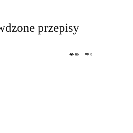
wdzone przepisy
86
0