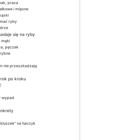
mak, praca
ałkowe i mięsne
kąski
ymać ryby
adrze
daje się na ryby
, mąki
ca, pęczak
 rybne
om nie przeszkadzają
rok po kroku
ć
ny wypad
nkrety
„kluszek” na haczyk