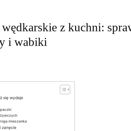
wędkarskie z kuchni: spra
y i wabiki
iż się wydaje
 paczki
ożywczych
 droga mieszanka
i zanęcie