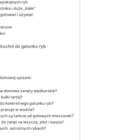
 spokojnych ryb
nika i duże „białe”
ygotować i używać
uteczne
bci
 kuchni do gatunku ryb
 domowej spiżarki
ej na domowe zanęty wędkarskie?
bułki tartej?
do konkretnego gatunku ryb?
 pracuje w wodzie?
ych są tańsze od gotowych mieszanek?
do zanęt na leszcza, płoć i karpia?
onych, ostrożnych rybach?