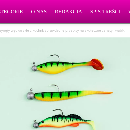
ATEGORIE
O NAS
REDAKCJA
SPIS TREŚCI
nęty wędkarskie z kuchni: sprawdzone przepisy na skuteczne zanęty i wabiki