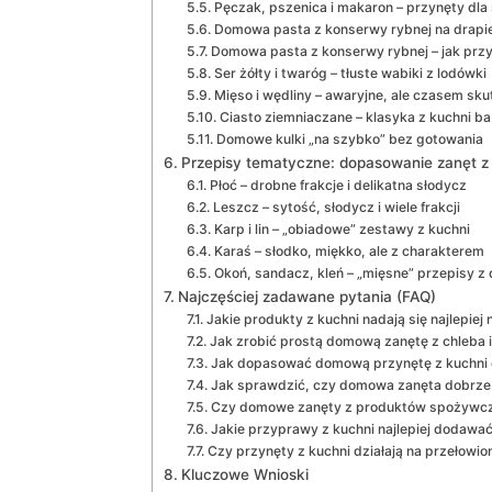
Pęczak, pszenica i makaron – przynęty dla
Domowa pasta z konserwy rybnej na drapież
Domowa pasta z konserwy rybnej – jak prz
Ser żółty i twaróg – tłuste wabiki z lodówki
Mięso i wędliny – awaryjne, ale czasem sk
Ciasto ziemniaczane – klasyka z kuchni ba
Domowe kulki „na szybko” bez gotowania
Przepisy tematyczne: dopasowanie zanęt z
Płoć – drobne frakcje i delikatna słodycz
Leszcz – sytość, słodycz i wiele frakcji
Karp i lin – „obiadowe” zestawy z kuchni
Karaś – słodko, miękko, ale z charakterem
Okoń, sandacz, kleń – „mięsne” przepisy z
Najczęściej zadawane pytania (FAQ)
Jakie produkty z kuchni nadają się najlepi
Jak zrobić prostą domową zanętę z chleba i 
Jak dopasować domową przynętę z kuchni 
Jak sprawdzić, czy domowa zanęta dobrze
Czy domowe zanęty z produktów spożywcz
Jakie przyprawy z kuchni najlepiej dodawać 
Czy przynęty z kuchni działają na przełowi
Kluczowe Wnioski