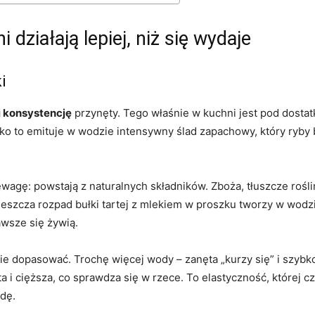
 działają lepiej, niż się wydaje
i
i konsystencję
przynęty. Tego właśnie w kuchni jest pod dostatk
ko to emituje w wodzie intensywny ślad zapachowy, który ryby 
agę: powstają z naturalnych składników. Zboża, tłuszcze roślin
y leszcza rozpad bułki tartej z mlekiem w proszku tworzy w wodz
awsze się żywią.
ie dopasować. Trochę więcej wody – zanęta „kurzy się” i szybko
ta i cięższa, co sprawdza się w rzece. To elastyczność, której
dę.