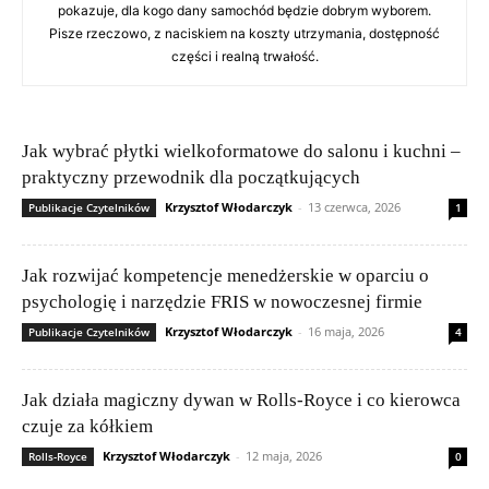
pokazuje, dla kogo dany samochód będzie dobrym wyborem.
Pisze rzeczowo, z naciskiem na koszty utrzymania, dostępność
części i realną trwałość.
Jak wybrać płytki wielkoformatowe do salonu i kuchni –
praktyczny przewodnik dla początkujących
Krzysztof Włodarczyk
-
13 czerwca, 2026
Publikacje Czytelników
1
Jak rozwijać kompetencje menedżerskie w oparciu o
psychologię i narzędzie FRIS w nowoczesnej firmie
Krzysztof Włodarczyk
-
16 maja, 2026
Publikacje Czytelników
4
Jak działa magiczny dywan w Rolls-Royce i co kierowca
czuje za kółkiem
Krzysztof Włodarczyk
-
12 maja, 2026
Rolls-Royce
0