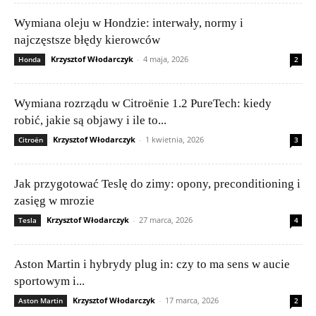
Wymiana oleju w Hondzie: interwały, normy i
najczęstsze błędy kierowców
Krzysztof Włodarczyk
-
4 maja, 2026
Honda
2
Wymiana rozrządu w Citroënie 1.2 PureTech: kiedy
robić, jakie są objawy i ile to...
Krzysztof Włodarczyk
-
1 kwietnia, 2026
Citroën
3
Jak przygotować Teslę do zimy: opony, preconditioning i
zasięg w mrozie
Krzysztof Włodarczyk
-
27 marca, 2026
Tesla
4
Aston Martin i hybrydy plug in: czy to ma sens w aucie
sportowym i...
Krzysztof Włodarczyk
-
17 marca, 2026
Aston Martin
2