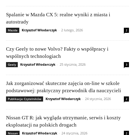
Spalanie w Mazda CX 5: realne wyniki z miasta i
autostrady
Krzysztof Włodarczyk
-
2 lutego, 2026
Mazda
2
Czy Geely to nowe Volvo? Fakty o współpracy i
wspólnych technologiach
Krzysztof Włodarczyk
-
25 stycznia, 2026
Geely
3
Jak zorganizować skuteczne zajęcia on-line w szkole
podstawowej: praktyczny przewodnik dla nauczycieli
Krzysztof Włodarczyk
-
24 stycznia, 2026
Publikacje Czytelników
2
Nissan GT R: jak wygląda utrzymanie, serwis i koszty
eksploatacji na polskich drogach
Krzysztof Włodarczyk
-
24 stycznia, 2026
Nissan
2