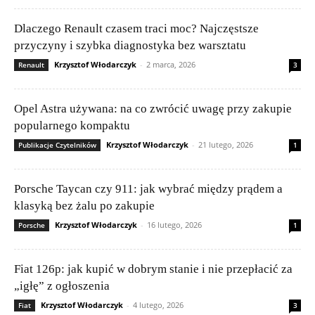
Dlaczego Renault czasem traci moc? Najczęstsze
przyczyny i szybka diagnostyka bez warsztatu
Krzysztof Włodarczyk
-
2 marca, 2026
Renault
3
Opel Astra używana: na co zwrócić uwagę przy zakupie
popularnego kompaktu
Krzysztof Włodarczyk
-
21 lutego, 2026
Publikacje Czytelników
1
Porsche Taycan czy 911: jak wybrać między prądem a
klasyką bez żalu po zakupie
Krzysztof Włodarczyk
-
16 lutego, 2026
Porsche
1
Fiat 126p: jak kupić w dobrym stanie i nie przepłacić za
„igłę” z ogłoszenia
Krzysztof Włodarczyk
-
4 lutego, 2026
Fiat
3